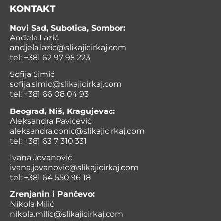
KONTAKT
Novi Sad, Subotica, Sombor:
Anđela Lazić
andjela.lazic@slikajicirkaj.com
tel: +381 62 97 98 223
Sofija Simić
sofija.simic@slikajicirkaj.com
tel: +381 66 08 04 93
Beograd, Niš, Kragujevac:
Aleksandra Pavićević
aleksandra.conic@slikajicirkaj.com
tel: +381 63 7 310 331
Ivana Jovanović
ivana.jovanovic@slikajicirkaj.com
tel: +381 64 550 96 18
Zrenjanin i Pančevo:
Nikola Milić
nikola.milic@slikajicirkaj.com