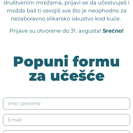
društvenim mrežama, prijavi se da učestvuješ i
možda baš ti osvojiš sve što je neophodno za
nezaboravno slikarsko iskustvo kod kuće.
Prijave su otvorene do 31. avgusta!
Srećno!
Popuni formu
za učešće