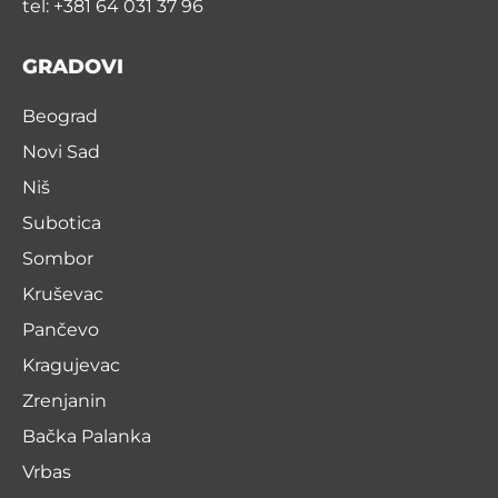
tel: +381 64 031 37 96
GRADOVI
Beograd
Novi Sad
Niš
Subotica
Sombor
Kruševac
Pančevo
Kragujevac
Zrenjanin
Bačka Palanka
Vrbas