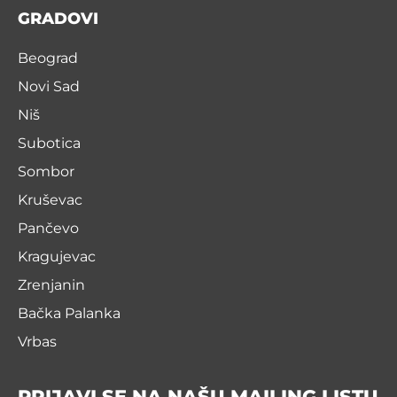
GRADOVI
Beograd
Novi Sad
Niš
Subotica
Sombor
Kruševac
Pančevo
Kragujevac
Zrenjanin
Bačka Palanka
Vrbas
PRIJAVI SE NA NAŠU MAILING LISTU