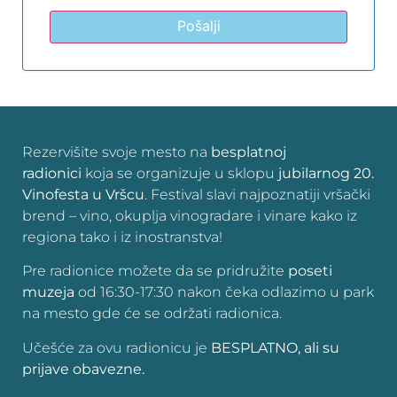
Pošalji
Rezervišite svoje mesto na
besplatnoj
radionici
koja se organizuje u sklopu
jubilarnog 20.
Vinofesta u Vršcu
. Festival slavi najpoznatiji vršački
brend – vino, okuplja vinogradare i vinare kako iz
regiona tako i iz inostranstva!
Pre radionice možete da se pridružite
poseti
muzeja
od 16:30-17:30 nakon čeka odlazimo u park
na mesto gde će se održati radionica.
Učešće za ovu radionicu je
BESPLATNO, ali su
prijave obavezne.