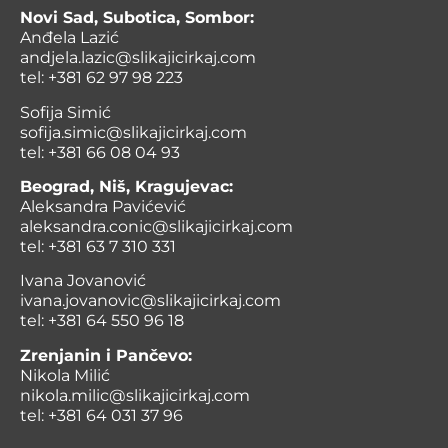
Novi Sad, Subotica, Sombor:
Anđela Lazić
andjela.lazic@slikajicirkaj.com
tel: +381 62 97 98 223
Sofija Simić
sofija.simic@slikajicirkaj.com
tel: +381 66 08 04 93
Beograd, Niš, Kragujevac:
Aleksandra Pavićević
aleksandra.conic@slikajicirkaj.com
tel: +381 63 7 310 331
Ivana Jovanović
ivana.jovanovic@slikajicirkaj.com
tel: +381 64 550 96 18
Zrenjanin i Pančevo:
Nikola Milić
nikola.milic@slikajicirkaj.com
tel: +381 64 031 37 96