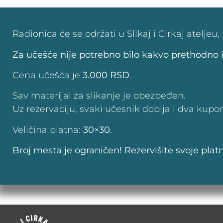
Radionica će se održati u Slikaj i Cirkaj ate
Za učešće nije potrebno bilo kakvo prethodno 
Cena učešća je
3.000 RSD
.
Sav materijal za slikanje je obezbeđen.
Uz rezervaciju, svaki učesnik dobija i dva kupon
Veličina platna:
30×30
.
Broj mesta je ograničen! Rezervišite svoje pla