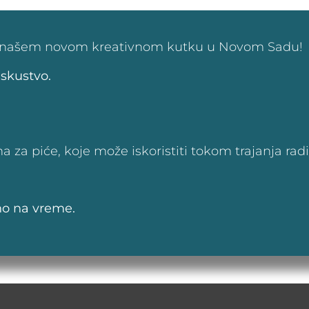
ljeu, našem novom kreativnom kutku u Novom Sadu!
iskustvo.
a za piće, koje može iskoristiti tokom trajanja rad
tno na vreme.