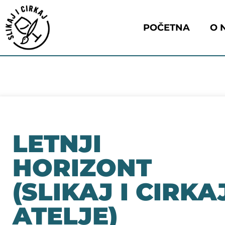
POČETNA
O 
LETNJI
HORIZONT
(SLIKAJ I CIRKA
ATELJE)