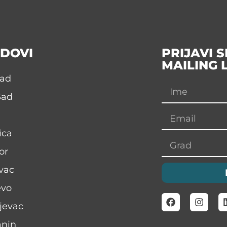
DOVI
PRIJAVI 
MAILING 
rad
Sad
ica
or
vac
evo
jevac
anin