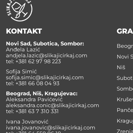
KONTAKT
GRA
Novi Sad, Subotica, Sombor:
Beog
Anđela Lazić
andjela.lazic@slikajicirkaj.com
Novi 
tel: +381 62 97 98 223
Niš
Sofija Simić
sofija.simic@slikajicirkaj.com
Subot
tel: +381 66 08 04 93
Somb
Beograd, Niš, Kragujevac:
Kruše
Aleksandra Pavićević
aleksandra.conic@slikajicirkaj.com
Panč
tel: +381 63 7 310 331
Kragu
Ivana Jovanović
ivana.jovanovic@slikajicirkaj.com
Zrenj